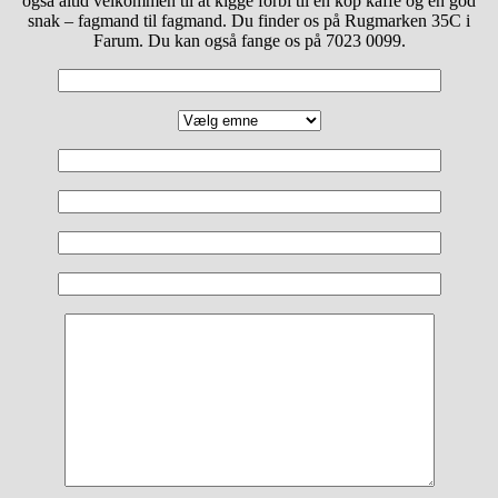
også altid velkommen til at kigge forbi til en kop kaffe og en god
snak – fagmand til fagmand. Du finder os på Rugmarken 35C i
Farum. Du kan også fange os på 7023 0099.