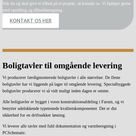
Står du og skal give et tilbud på et projekt, så kontakt os. Vi hjælper gerne
med opmåling og tilbudsberegning.
KONTAKT OS HER
Boligtavler til omgående levering
Vi producerer færdigmonterede boligtavler i alle størrelser. De fleste
boligtavler har vi liggende på lager til omgående levering. Specialbyggede
boligtavler producerer vi så vidt muligt inden dagen er omme.
Alle boligtavler er bygget i vores konstruktionsafdeling i Farum, og vi
benytter udelukkende typetestede kvalitetskomponenter. Det er din
sikkerhed for en driftssikker løsning.
Vi leverer alle tavler med fuld dokumentation og varmberegning i
PCSchematic.