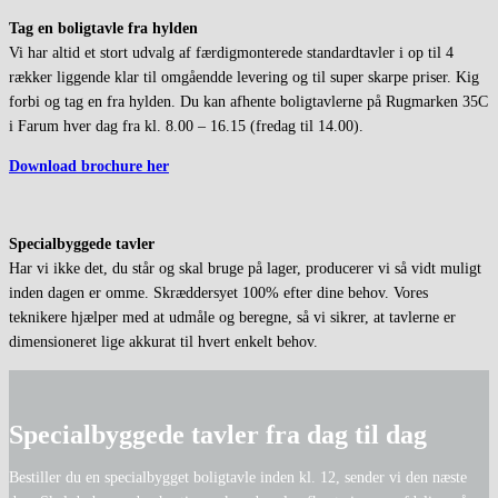
Tag en boligtavle fra hylden
Vi har altid et stort udvalg af færdigmonterede standardtavler i op til 4
rækker liggende klar til omgåendde levering og til super skarpe priser. Kig
forbi og tag en fra hylden. Du kan afhente boligtavlerne på Rugmarken 35C
i Farum hver dag fra kl. 8.00 – 16.15 (fredag til 14.00).
Download brochure her
Specialbyggede tavler
Har vi ikke det, du står og skal bruge på lager, producerer vi så vidt muligt
inden dagen er omme. Skræddersyet 100% efter dine behov. Vores
teknikere hjælper med at udmåle og beregne, så vi sikrer, at tavlerne er
dimensioneret lige akkurat til hvert enkelt behov.
Specialbyggede tavler fra dag til dag
Bestiller du en specialbygget boligtavle inden kl. 12, sender vi den næste