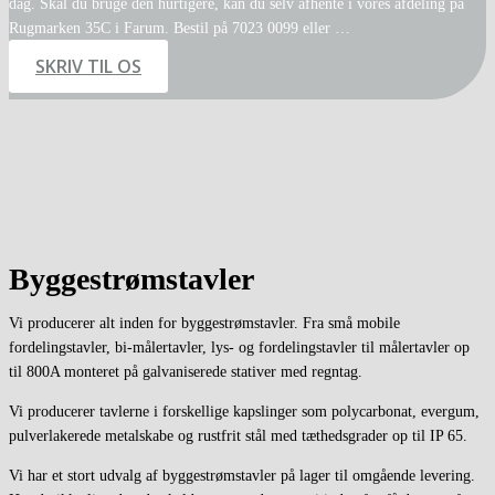
dag. Skal du bruge den hurtigere, kan du selv afhente i vores afdeling på
Rugmarken 35C i Farum. Bestil på 7023 0099 eller …
SKRIV TIL OS
Byggestrømstavler
Vi producerer alt inden for byggestrømstavler. Fra små mobile
fordelingstavler, bi-målertavler, lys- og fordelingstavler til målertavler op
til 800A monteret på galvaniserede stativer med regntag.
Vi producerer tavlerne i forskellige kapslinger som polycarbonat, evergum,
pulverlakerede metalskabe og rustfrit stål med tæthedsgrader op til IP 65.
Vi har et stort udvalg af byggestrømstavler på lager til omgående levering.