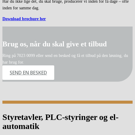
Har du ikke lige det, du skal bruge, producerer vi inden for få dage – ofte
inden for samme dag.
Download brochure her
Brug os, når du skal give et tilbud
Ring på 7023 0099 eller send en besked og få et tilbud på den løsning, du
har brug for.
SEND EN BESKED
Styretavler, PLC-styringer og el-
automatik