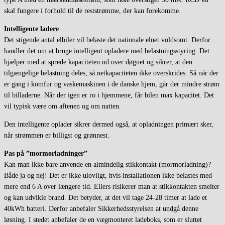
skal fungere i forhold til de reststrømme, der kan forekomme.
Intelligente ladere
Det stigende antal elbiler vil belaste det nationale elnet voldsomt. Derfor
handler det om at bruge intelligent opladere med belastningsstyring. Det
hjælper med at sprede kapaciteten ud over døgnet og sikrer, at den
tilgængelige belastning deles, så netkapaciteten ikke overskrides. Så når der
er gang i komfur og vaskemaskinen i de danske hjem, går der mindre strøm
til billaderne. Når der igen er ro i hjemmene, får bilen max kapacitet. Det
vil typisk være om aftenen og om natten.
Den intelligente oplader sikrer dermed også, at opladningen primært sker,
når strømmen er billigst og grønnest.
Pas på ”mormorladninger”
Kan man ikke bare anvende en almindelig stikkontakt (mormorladning)?
Både ja og nej! Det er ikke ulovligt, hvis installationen ikke belastes med
mere end 6 A over længere tid. Ellers risikerer man at stikkontakten smelter
og kan udvikle brand. Det betyder, at det vil tage 24-28 timer at lade et
40kWh batteri. Derfor anbefaler Sikkerhedsstyrelsen at undgå denne
løsning. I stedet anbefaler de en vægmonteret ladeboks, som er sluttet