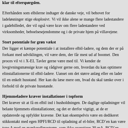
klar til efterspørgslen.
Efterhånden som elbilerne indtager de danske veje, vil behovet for
ladeløsninger stige eksplosivt. Vi vil ikke alene se mange flere ladestandere
i gadebilledet, der vil også være krav om flere ladestandere ved
virksomheder, beboelsesejendomme og i de private hjem på villavejene.
Stort potentiale for grøn vækst
Der ligger et kæmpe potentiale i at installere elbil-ladere, og dem der er på
forkant med udviklingen, vil være dem, der får mest ud af boomet. Den
proces vil vi i X-EL Tavler gerne være med til. Vi kender de
lovgivningsmæssige krav og rådgiver gerne om, hvordan du kan optimere
elinstallationerne til elbil-ladere. Uanset om det større anlæg eller en lader
til en enkelt husstand. Her kan du læse mere om, hvad du skal tænke over i
forhold til de private husstande.
Hjemmeladere kræver installationer i topform
Det kræver sit at få en elbil ind i husholdningen. De daglige opladninger vil
belaste hjemmets elinstallationer, og det er derfor vigtigt, at de er
opdaterede og opfylder kravene. Det kan eksempelvis være en dedikeret
stikkontakt med egen HPFI/RCD til opladning af el-biler, RCD’en kan være
type A med en mærkeudløsestrøm, som ikke overstiger 30 mA. RCD’en