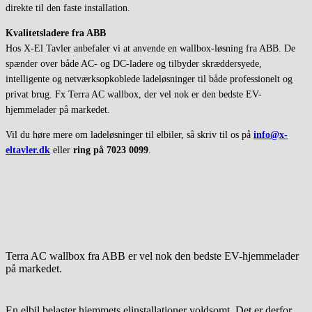
direkte til den faste installation.
Kvalitetsladere fra ABB
Hos X-El Tavler anbefaler vi at anvende en wallbox-løsning fra ABB. De
spænder over både AC- og DC-ladere og tilbyder skræddersyede,
intelligente og netværksopkoblede ladeløsninger til både professionelt og
privat brug. Fx Terra AC wallbox, der vel nok er den bedste EV-
hjemmelader på markedet.
Vil du høre mere om ladeløsninger til elbiler, så skriv til os på
info@x-
eltavler.dk
eller
ring på 7023 0099
.
Terra AC wallbox fra ABB er vel nok den bedste EV-hjemmelader
på markedet.
En elbil belaster hjemmets elinstallationer voldsomt. Det er derfor