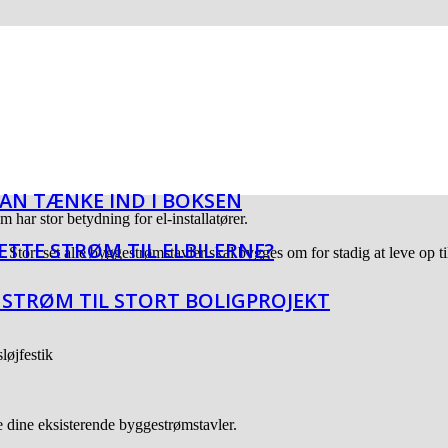
N TÆNKE IND I BOKSEN
 har stor betydning for el-installatører.
SÆTTE STRØM TIL ELBILERNE?
 Stort set alle byggestrømstavler skal bygges om for stadig at leve op t
 STRØM TIL STORT BOLIGPROJEKT
løjfestik
e dine eksisterende byggestrømstavler.