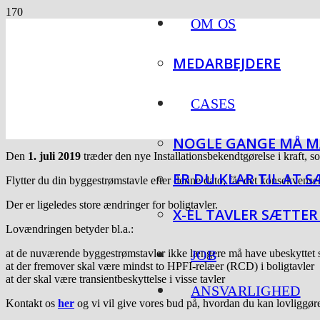
OM OS
MEDARBEJDERE
CASES
NOGLE GANGE MÅ MA
Den
1. juli 2019
træder den nye Installationsbekendtgørelse i kraft, som
ER DU KLAR TIL AT 
Flytter du din byggestrømstavle efter denne dato, får det konsekvenser.
Der er ligeledes store ændringer for boligtavler.
X-EL TAVLER SÆTTER
Lovændringen betyder bl.a.:
at de nuværende byggestrømstavler ikke længere må have ubeskyttet s
JOB
at der fremover skal være mindst to HPFI-relæer (RCD) i boligtavler
at der skal være transientbeskyttelse i visse tavler
ANSVARLIGHED
Kontakt os
her
og vi vil give vores bud på, hvordan du kan lovliggør